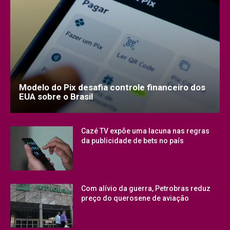
Modelo do Pix desafia controle financeiro dos
EUA sobre o Brasil
Cazé TV expõe uma lacuna nas regras
da publicidade de bets no país
Com alívio da guerra, Petrobras reduz
preço do querosene de aviação