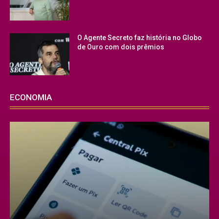
O Agente Secreto faz história no Globo
de Ouro com dois prêmios
ECONOMIA