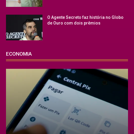
O Agente Secreto faz história no Globo
de Ouro com dois prêmios
ECONOMIA