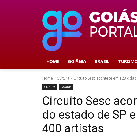
HOME
GOIÂNIA
BRASIL
TURISM
Home
Cultura
Circuito Sesc acontece em 123 cidad
Cultura
Goiânia
Circuito Sesc aco
do estado de SP 
400 artistas