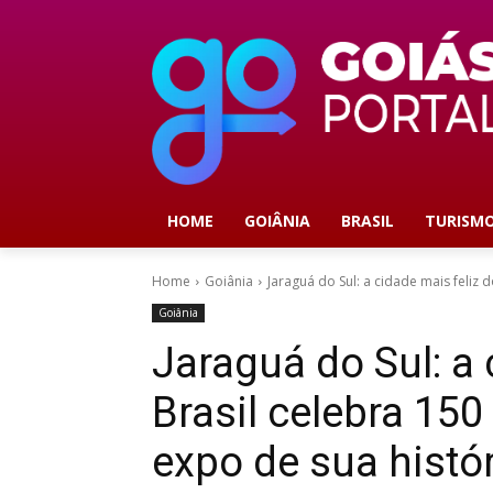
HOME
GOIÂNIA
BRASIL
TURISM
Home
Goiânia
Jaraguá do Sul: a cidade mais feliz d
Goiânia
Jaraguá do Sul: a 
Brasil celebra 15
expo de sua histó