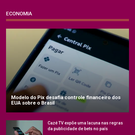
ECONOMIA
Modelo do Pix desafia controle financeiro dos
EUA sobre o Brasil
Cazé TV expõe uma lacuna nas regras
da publicidade de bets no país