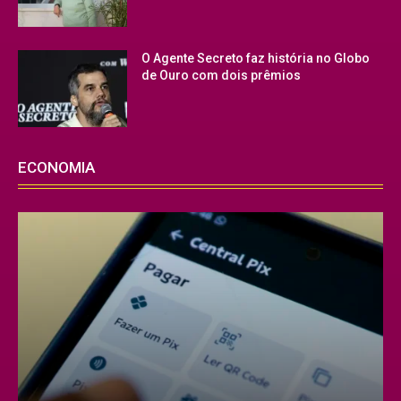
O Agente Secreto faz história no Globo
de Ouro com dois prêmios
ECONOMIA