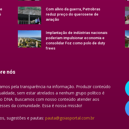
se
Com alívio da guerra, Petrobras
6
reduz preço do querosene de
aviação
Implantação de indústrias nacionais
poderiam impulsionar economia e
consolidar Foz como polo de duty
frees
re nós
amos pela transparência na informação. Produzir conteúdo
ualidade, sem estar atrelados a nenhum grupo político é
o DNA. Buscamos com nosso conteúdo atender aos
resses da comunidade. Essa é nossa missão!
gos, sugestões e pautas:
pauta@goiasportal.com.br