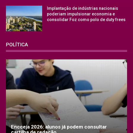
Implantação de indústrias nacionais
poderiam impulsionar economia e
consolidar Foz como polo de duty frees
POLÍTICA
Encceja 2026: alunos já podem consultar
cartilha de redação