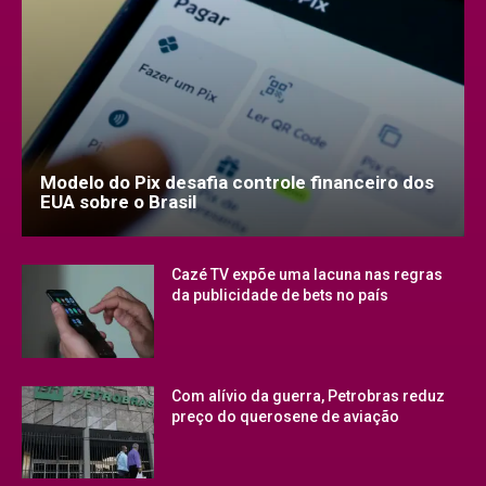
Modelo do Pix desafia controle financeiro dos
EUA sobre o Brasil
Cazé TV expõe uma lacuna nas regras
da publicidade de bets no país
Com alívio da guerra, Petrobras reduz
preço do querosene de aviação