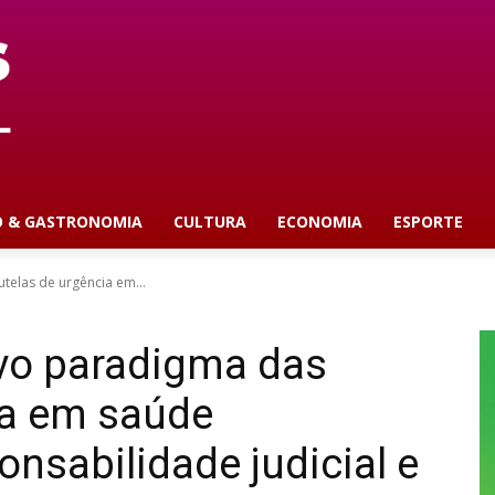
O & GASTRONOMIA
CULTURA
ECONOMIA
ESPORTE
telas de urgência em...
ovo paradigma das
ia em saúde
onsabilidade judicial e