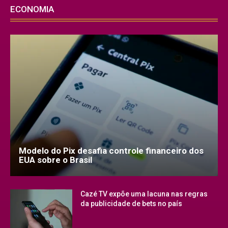
ECONOMIA
Modelo do Pix desafia controle financeiro dos
EUA sobre o Brasil
Cazé TV expõe uma lacuna nas regras
da publicidade de bets no país