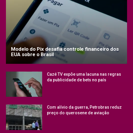
Modelo do Pix desafia controle financeiro dos
EUA sobre o Brasil
Cazé TV expõe uma lacuna nas regras
da publicidade de bets no país
Com alívio da guerra, Petrobras reduz
preço do querosene de aviação