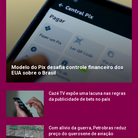
Modelo do Pix desafia controle financeiro dos
EUA sobre o Brasil
Cazé TV expõe uma lacuna nas regras
da publicidade de bets no país
Com alívio da guerra, Petrobras reduz
preço do querosene de aviação