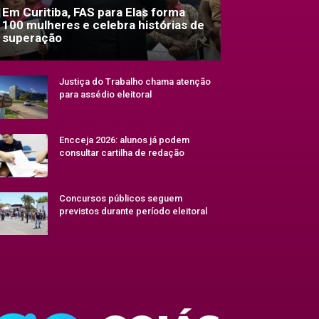
Em Curitiba, FAS para Elas forma
100 mulheres e celebra histórias de
superação
Justiça do Trabalho chama atenção
para assédio eleitoral
Encceja 2026: alunos já podem
consultar cartilha de redação
Concursos públicos seguem
previstos durante período eleitoral