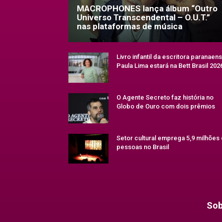
MACROPHONES lança álbum “Outro
Universo Transcendental – O.U.T.”
nas plataformas de música
Livro infantil da escritora paranaen
Paula Lima estará na Bett Brasil 202
O Agente Secreto faz história no
Globo de Ouro com dois prêmios
Setor cultural emprega 5,9 milhões
pessoas no Brasil
Sob