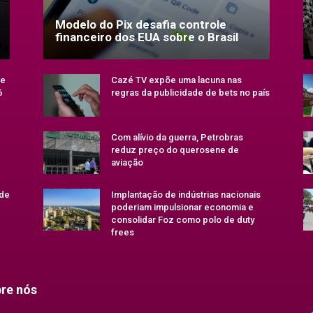
Modelo do Pix desafia controle
financeiro dos EUA sobre o Brasil
se
Cazé TV expõe uma lacuna nas
6
regras da publicidade de bets no país
Com alívio da guerra, Petrobras
reduz preço do querosene de
aviação
 de
Implantação de indústrias nacionais
poderiam impulsionar economia e
consolidar Foz como polo de duty
frees
re nós