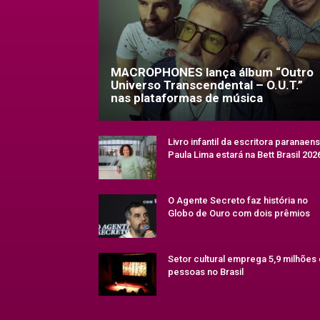
MACROPHONES lança álbum “Outro
Universo Transcendental – O.U.T.”
nas plataformas de música
Livro infantil da escritora paranaen
Paula Lima estará na Bett Brasil 202
O Agente Secreto faz história no
Globo de Ouro com dois prêmios
Setor cultural emprega 5,9 milhões
pessoas no Brasil