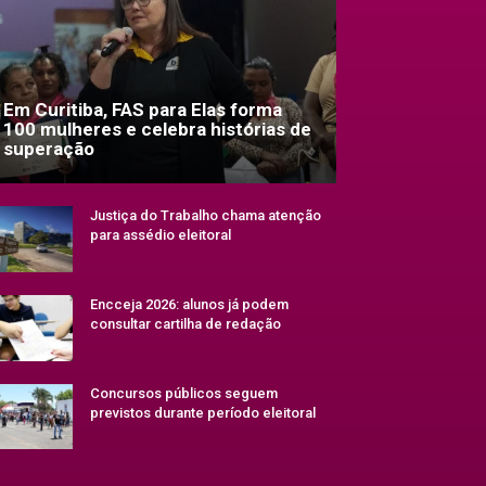
Em Curitiba, FAS para Elas forma
100 mulheres e celebra histórias de
superação
Justiça do Trabalho chama atenção
para assédio eleitoral
Encceja 2026: alunos já podem
consultar cartilha de redação
Concursos públicos seguem
previstos durante período eleitoral