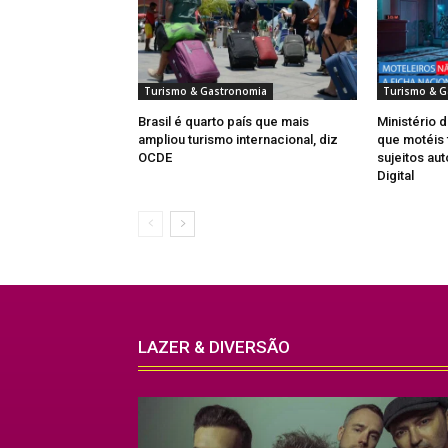
Turismo & Gastronomia
Turismo & G
Brasil é quarto país que mais
Ministério 
ampliou turismo internacional, diz
que motéis 
OCDE
sujeitos au
Digital
LAZER & DIVERSÃO