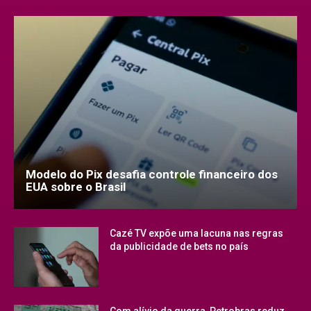
Modelo do Pix desafia controle financeiro dos
EUA sobre o Brasil
Cazé TV expõe uma lacuna nas regras
da publicidade de bets no país
Com alívio da guerra, Petrobras reduz