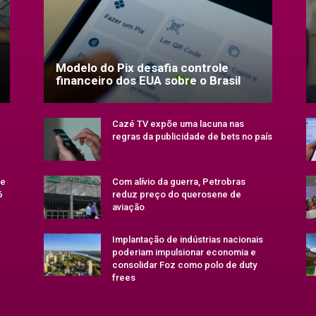
Modelo do Pix desafia controle
financeiro dos EUA sobre o Brasil
Cazé TV expõe uma lacuna nas
regras da publicidade de bets no país
se
Com alívio da guerra, Petrobras
6
reduz preço do querosene de
aviação
Implantação de indústrias nacionais
poderiam impulsionar economia e
consolidar Foz como polo de duty
frees