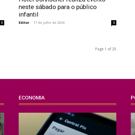
neste sábado para o público
infantil
Editor
-
17 de julho de 2024
0
0
Page 1 of 25
ECONOMIA
P