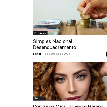
Economia
Simples Nacional –
Desenquadramento
Editor
-
8 de agosto de 2024
Brasil
Concurso Miss Universe Paraná