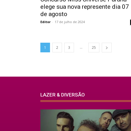
elege sua nova represente dia 07
de agosto
Editor
-
17 de julho de 2024
...
1
2
3
25
LAZER & DIVERSÃO