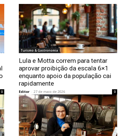
Turismo & Gastronomia
Lula e Motta correm para tentar
l
aprovar proibição da escala 6×1
o
enquanto apoio da população cai
rapidamente
Editor
-
27 de maio de 2026
0
0