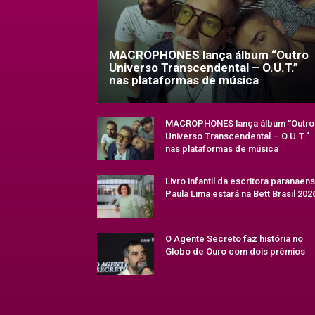
MACROPHONES lança álbum “Outro
Universo Transcendental – O.U.T.”
nas plataformas de música
MACROPHONES lança álbum “Outro
Universo Transcendental – O.U.T.”
nas plataformas de música
Livro infantil da escritora paranaen
Paula Lima estará na Bett Brasil 202
O Agente Secreto faz história no
Globo de Ouro com dois prêmios