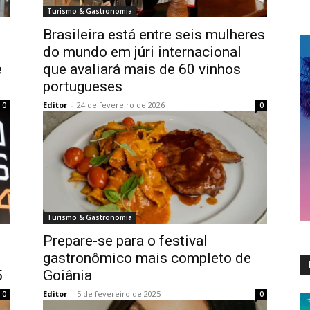
Turismo & Gastronomia
Brasileira está entre seis mulheres
do mundo em júri internacional
e
que avaliará mais de 60 vinhos
portugueses
Editor
-
24 de fevereiro de 2026
0
0
Turismo & Gastronomia
Prepare-se para o festival
gastronômico mais completo de
5
Goiânia
Editor
-
5 de fevereiro de 2025
0
0