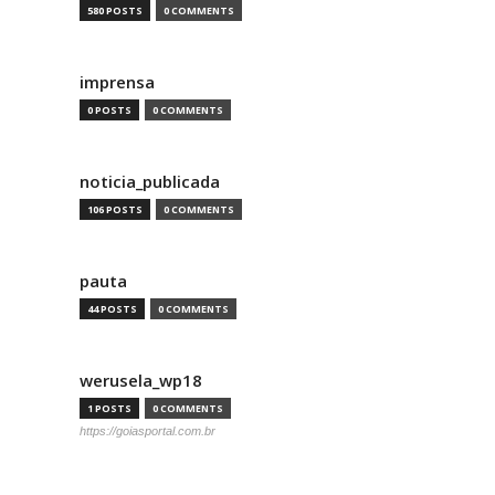
580 POSTS
0 COMMENTS
imprensa
0 POSTS
0 COMMENTS
noticia_publicada
106 POSTS
0 COMMENTS
pauta
44 POSTS
0 COMMENTS
werusela_wp18
1 POSTS
0 COMMENTS
https://goiasportal.com.br