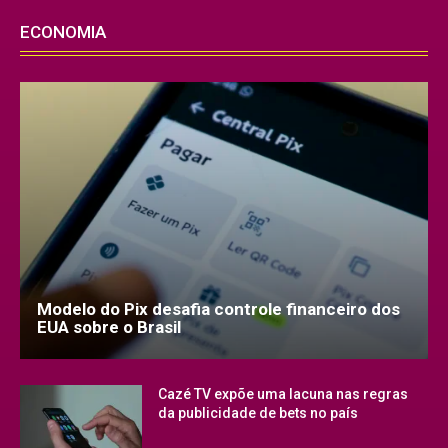
ECONOMIA
Modelo do Pix desafia controle financeiro dos
EUA sobre o Brasil
Cazé TV expõe uma lacuna nas regras
da publicidade de bets no país