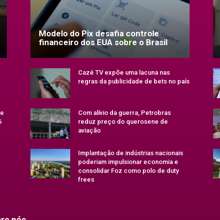
Modelo do Pix desafia controle
financeiro dos EUA sobre o Brasil
Cazé TV expõe uma lacuna nas
regras da publicidade de bets no país
se
Com alívio da guerra, Petrobras
6
reduz preço do querosene de
aviação
Implantação de indústrias nacionais
poderiam impulsionar economia e
consolidar Foz como polo de duty
frees
re nós