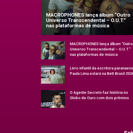
MACROPHONES lança álbum “Outro
Universo Transcendental – O.U.T.”
nas plataformas de música
MACROPHONES lança álbum “Outro
Universo Transcendental – O.U.T.”
nas plataformas de música
Livro infantil da escritora paranaen
Paula Lima estará na Bett Brasil 202
O Agente Secreto faz história no
Globo de Ouro com dois prêmios
Sob